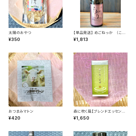
太陽のおやつ
【単品発送】 めごねっか （これ
はお酒です。20歳未満の方の購
¥350
¥1,813
入は法律により禁止されていま
す。）
おつまみマトン
森に吹く風【ブレンドエッセンシ
ャルオイル】
¥420
¥1,650