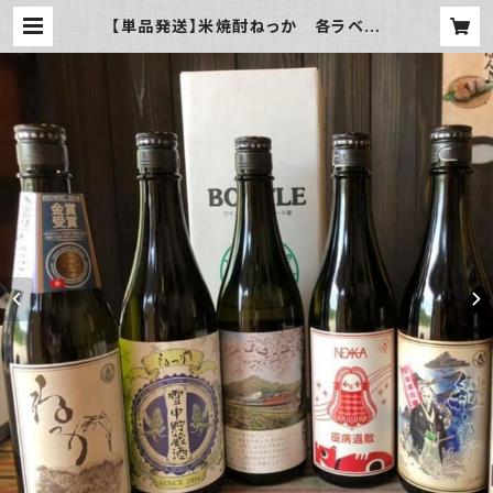
【単品発送】米焼酎ねっか 各ラベル
（これはお酒です。20歳未満の方の購
入は法律により禁止されています。） |
まーけっと三日町