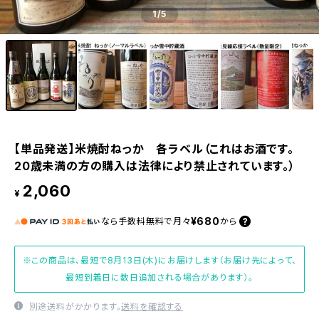
1
/5
【単品発送】米焼酎ねっか 各ラベル（これはお酒です。
20歳未満の方の購入は法律により禁止されています。）
2,060
¥
¥680
なら
手数料無料で
月々
から
※この商品は、最短で8月13日(木)にお届けします（お届け先によって、
最短到着日に数日追加される場合があります）。
別途送料がかかります。
送料を確認する