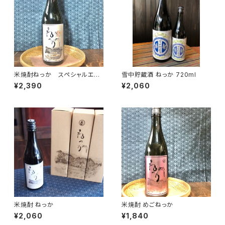
米焼酎ねっか スペシャルエデ
雪中貯蔵酒 ねっか 720ml
ィション
¥2,390
¥2,060
米焼酎 ねっか
米焼酎 めごねっか
¥2,060
¥1,840