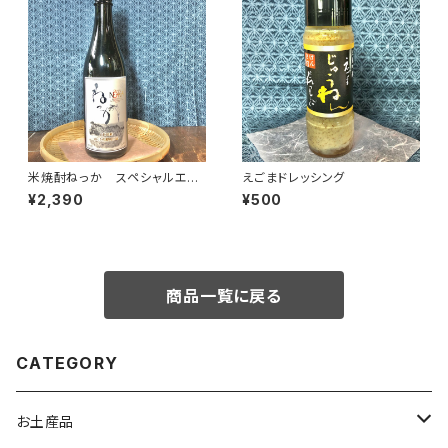
米焼酎ねっか スペシャルエデ
えごまドレッシング
ィション
¥2,390
¥500
商品一覧に戻る
CATEGORY
お土産品