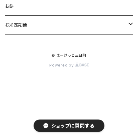
食品
お餅
お菓子
お酒
お米定期便
惣菜
民芸品
コシヒカリ
© まーけっと三日町
ジュース
1か月に1回 全12回
ひとめぼれ
Powered by
2か月に1回 全6回
1か月に1回 全12回
3か月に1回 全３回
2か月1回 全6回
3か月に1回 全3回
ショップに質問する