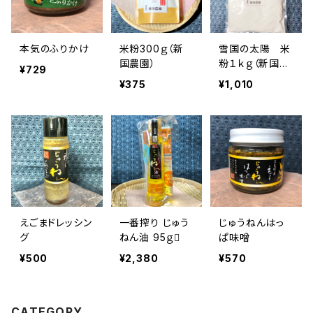
本気のふりかけ
米粉300ｇ（新
雪国の太陽 米
国農園）
粉１ｋｇ（新国農
¥729
園）
¥375
¥1,010
えごまドレッシン
一番搾り じゅう
じゅうねんはっ
グ
ねん油 95ｇ
ぱ味噌
¥500
¥2,380
¥570
CATEGORY