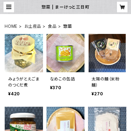
惣菜 | まーけっと三日町
HOME
お土産品
食品
惣菜
みょうがとえごま
なめこの缶詰
太陽の麺（米粉
のつくだ煮
麺）
¥370
¥420
¥270