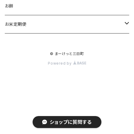
食品
お餅
お菓子
お酒
お米定期便
惣菜
民芸品
コシヒカリ
© まーけっと三日町
ジュース
1か月に1回 全12回
ひとめぼれ
Powered by
2か月に1回 全6回
1か月に1回 全12回
3か月に1回 全３回
2か月1回 全6回
3か月に1回 全3回
ショップに質問する