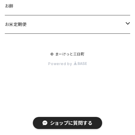
食品
お餅
お菓子
お酒
お米定期便
惣菜
民芸品
コシヒカリ
© まーけっと三日町
ジュース
1か月に1回 全12回
ひとめぼれ
Powered by
2か月に1回 全6回
1か月に1回 全12回
3か月に1回 全３回
2か月1回 全6回
3か月に1回 全3回
ショップに質問する