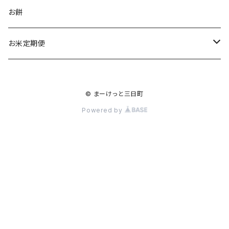
食品
お餅
お菓子
お酒
お米定期便
惣菜
民芸品
コシヒカリ
© まーけっと三日町
ジュース
1か月に1回 全12回
ひとめぼれ
Powered by
2か月に1回 全6回
1か月に1回 全12回
3か月に1回 全３回
2か月1回 全6回
3か月に1回 全3回