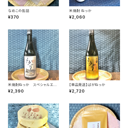
なめこの缶詰
米焼酎 ねっか
¥370
¥2,060
米焼酎ねっか スペシャルエデ
【単品発送】ばがねっか
ィション
¥2,390
¥2,720