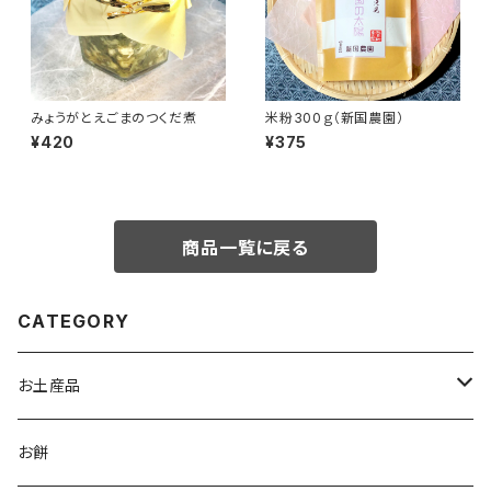
みょうがとえごまのつくだ煮
米粉300ｇ（新国農園）
¥420
¥375
商品一覧に戻る
CATEGORY
お土産品
食品
お餅