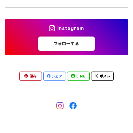
惣菜
民芸品
コシヒカリ
Instagram
ジュース
1か月に1回 全12回
ひとめぼれ
フォローする
2か月に1回 全6回
1か月に1回 全12回
3か月に1回 全３回
2か月1回 全6回
保存
シェア
LINE
ポスト
3か月に1回 全3回