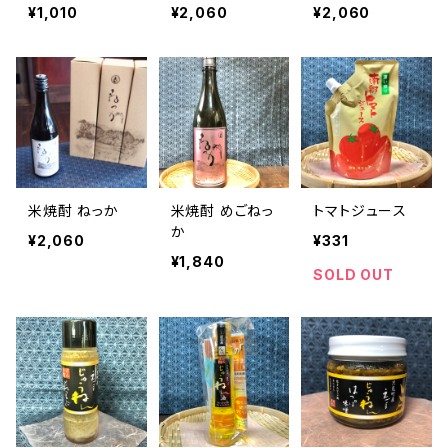
園）
ベル（これはお
¥1,010
¥2,060
¥2,060
酒です。20歳未
満の方の購入は
法律により禁止
されています。）
米焼酎 ねっか
米焼酎 めごねっ
トマトジュース
か
¥2,060
¥331
¥1,840
SOLD OUT