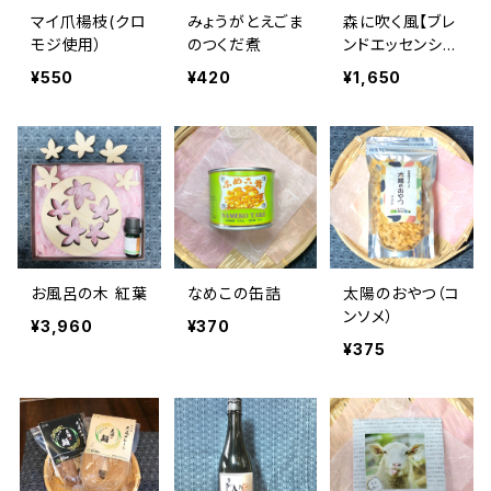
マイ爪楊枝(クロ
みょうがとえごま
森に吹く風【ブレ
モジ使用）
のつくだ煮
ンドエッセンシャ
ルオイル】
¥550
¥420
¥1,650
お風呂の木 紅葉
なめこの缶詰
太陽のおやつ（コ
ンソメ）
¥3,960
¥370
¥375