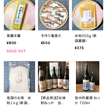
黒糖羊羹
手作り箸置き
米粉300ｇ（新
国農園）
¥800
¥500
¥375
SOLD OUT
雪国の太陽 米
【単品発送】米焼
雪中貯蔵酒 ねっ
粉１ｋｇ（新国農
酎ねっか 各ラ
か 720ml