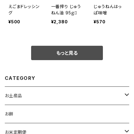
えごまドレッシン
一番搾り じゅう
じゅうねんはっ
グ
ねん油 95ｇ
ぱ味噌
¥500
¥2,380
¥570
もっと見る
CATEGORY
お土産品
食品
お餅
お菓子
お酒
お米定期便